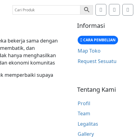
Search
Account
Car
Informasi
CARA PEMBELIAN
eka bekerja sama dengan
 membatik, dan
Map Toko
idak hanya menghasilkan
Request Sesuatu
l dan ekonomi komunitas
ntuk memperbaiki supaya
Tentang Kami
Profil
Team
Legalitas
Gallery