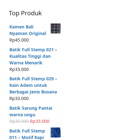
Top Produk
Kamen Bali
Nyaman Original
Rp
45.000
Batik Full Stemp 021 –
Kualitas Tinggi dan
Warna Menarik
Rp
33.000
Batik Full Stemp 029 –
Kain Adem untuk
Berbagai Jenis Busana
Rp
33.000
Batik Sarung Pantai
warna ungu
H
H
Rp
35.000
Rp
33.000
a
a
Batik Full Stemp
r
r
011 – Motif Rapi