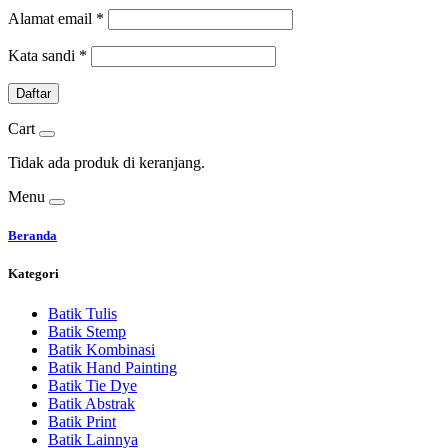
Alamat email
*
Kata sandi
*
Daftar
Cart
Tidak ada produk di keranjang.
Menu
Beranda
Kategori
Batik Tulis
Batik Stemp
Batik Kombinasi
Batik Hand Painting
Batik Tie Dye
Batik Abstrak
Batik Print
Batik Lainnya