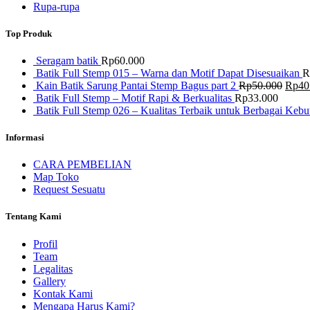
Rupa-rupa
Top Produk
Seragam batik
Rp
60.000
Batik Full Stemp 015 – Warna dan Motif Dapat Disesuaikan
R
Harg
Kain Batik Sarung Pantai Stemp Bagus part 2
Rp
50.000
Rp
40
aslin
Batik Full Stemp – Motif Rapi & Berkualitas
Rp
33.000
adala
Batik Full Stemp 026 – Kualitas Terbaik untuk Berbagai Keb
Rp50
Informasi
CARA PEMBELIAN
Map Toko
Request Sesuatu
Tentang Kami
Profil
Team
Legalitas
Gallery
Kontak Kami
Mengapa Harus Kami?