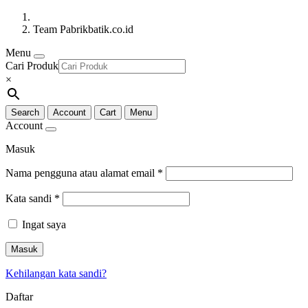
Team Pabrikbatik.co.id
Menu
Cari Produk
×
Search
Account
Cart
Menu
Account
Masuk
Nama pengguna atau alamat email
*
Kata sandi
*
Ingat saya
Masuk
Kehilangan kata sandi?
Daftar