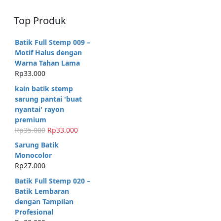
Top Produk
Batik Full Stemp 009 –
Motif Halus dengan
Warna Tahan Lama
Rp
33.000
kain batik stemp
sarung pantai 'buat
nyantai' rayon
premium
H
H
Rp
35.000
Rp
33.000
a
a
Sarung Batik
r
r
Monocolor
g
g
Rp
27.000
a
a
Batik Full Stemp 020 –
a
s
Batik Lembaran
s
a
dengan Tampilan
l
a
Profesional
i
t