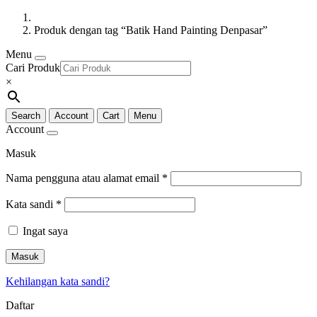
Produk dengan tag “Batik Hand Painting Denpasar”
Menu
Cari Produk
×
Search
Account
Cart
Menu
Account
Masuk
Nama pengguna atau alamat email
*
Kata sandi
*
Ingat saya
Masuk
Kehilangan kata sandi?
Daftar