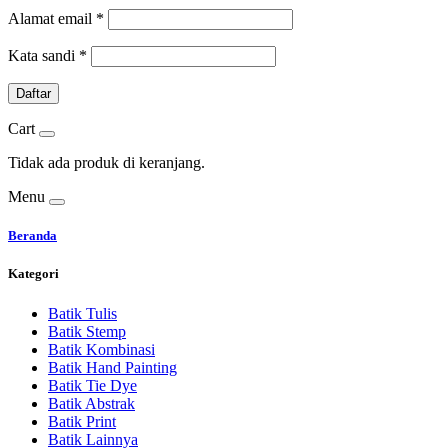
Alamat email
*
Kata sandi
*
Daftar
Cart
Tidak ada produk di keranjang.
Menu
Beranda
Kategori
Batik Tulis
Batik Stemp
Batik Kombinasi
Batik Hand Painting
Batik Tie Dye
Batik Abstrak
Batik Print
Batik Lainnya