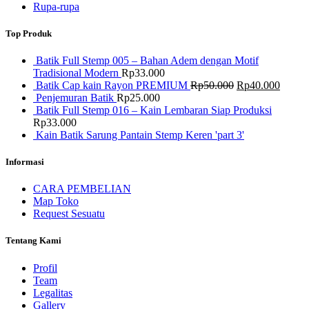
Rupa-rupa
Top Produk
Batik Full Stemp 005 – Bahan Adem dengan Motif
Tradisional Modern
Rp
33.000
Harga
Harga
Batik Cap kain Rayon PREMIUM
Rp
50.000
Rp
40.000
aslinya
saat
Penjemuran Batik
Rp
25.000
adalah:
ini
Batik Full Stemp 016 – Kain Lembaran Siap Produksi
Rp50.000.
adalah
Rp
33.000
Rp40.
Kain Batik Sarung Pantain Stemp Keren 'part 3'
Informasi
CARA PEMBELIAN
Map Toko
Request Sesuatu
Tentang Kami
Profil
Team
Legalitas
Gallery