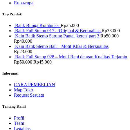
Rupa-rupa
Top Produk
Batik Bunga Kombinasi
Rp
25.000
Batik Full Stemp 017 – Original & Berkualitas
Rp
33.000
Kain Batik Stemp Sarung Pantai 'keren' part 3
Rp
50.000
Harga
Harga
Rp
40.000
aslinya
saat
Kain Batik Stemp Bali – Motif Khas & Berkualitas
adalah:
ini
Rp
23.000
Rp50.000.
adalah:
Batik Full Stemp 028 – Motif Rapi dengan Kualitas Terjamin
Rp40.000.
Harga
Harga
Rp
50.000
Rp
45.000
aslinya
saat
adalah:
ini
Informasi
Rp50.000.
adalah:
Rp45.000.
CARA PEMBELIAN
Map Toko
Request Sesuatu
Tentang Kami
Profil
Team
Legalitas