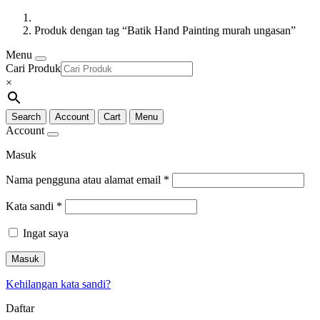
Produk dengan tag “Batik Hand Painting murah ungasan”
Menu
Cari Produk
×
Search
Account
Cart
Menu
Account
Masuk
Nama pengguna atau alamat email
*
Kata sandi
*
Ingat saya
Masuk
Kehilangan kata sandi?
Daftar