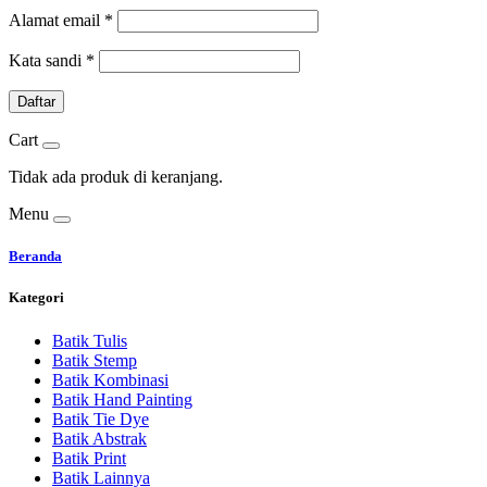
Alamat email
*
Kata sandi
*
Daftar
Cart
Tidak ada produk di keranjang.
Menu
Beranda
Kategori
Batik Tulis
Batik Stemp
Batik Kombinasi
Batik Hand Painting
Batik Tie Dye
Batik Abstrak
Batik Print
Batik Lainnya