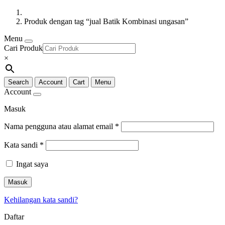
Produk dengan tag “jual Batik Kombinasi ungasan”
Menu
Cari Produk
×
Search
Account
Cart
Menu
Account
Masuk
Nama pengguna atau alamat email
*
Kata sandi
*
Ingat saya
Masuk
Kehilangan kata sandi?
Daftar