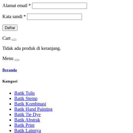
Alamat email
*
Kata sandi
*
Daftar
Cart
Tidak ada produk di keranjang.
Menu
Beranda
Kategori
Batik Tulis
Batik Stemp
Batik Kombinasi
Batik Hand Painting
Batik Tie Dye
Batik Abstrak
Batik Print
Batik Lainnya