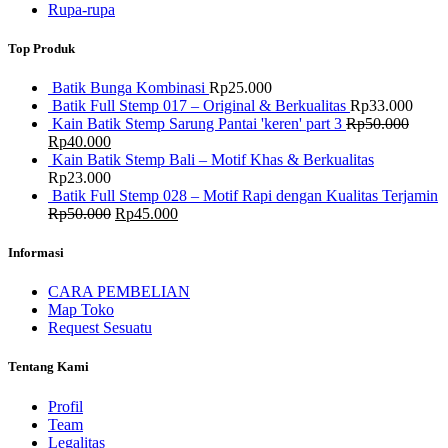
Rupa-rupa
Top Produk
Batik Bunga Kombinasi
Rp
25.000
Batik Full Stemp 017 – Original & Berkualitas
Rp
33.000
Kain Batik Stemp Sarung Pantai 'keren' part 3
Rp
50.000
Harga
Harga
Rp
40.000
aslinya
saat
Kain Batik Stemp Bali – Motif Khas & Berkualitas
adalah:
ini
Rp
23.000
Rp50.000.
adalah:
Batik Full Stemp 028 – Motif Rapi dengan Kualitas Terjamin
Rp40.000.
Harga
Harga
Rp
50.000
Rp
45.000
aslinya
saat
adalah:
ini
Informasi
Rp50.000.
adalah:
Rp45.000.
CARA PEMBELIAN
Map Toko
Request Sesuatu
Tentang Kami
Profil
Team
Legalitas