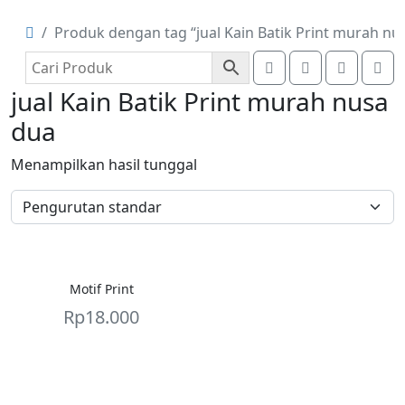
Produk dengan tag “jual Kain Batik Print murah nu
Search
Account
Cart
Me
jual Kain Batik Print murah nusa
dua
Menampilkan hasil tunggal
Motif Print
Rp
18.000