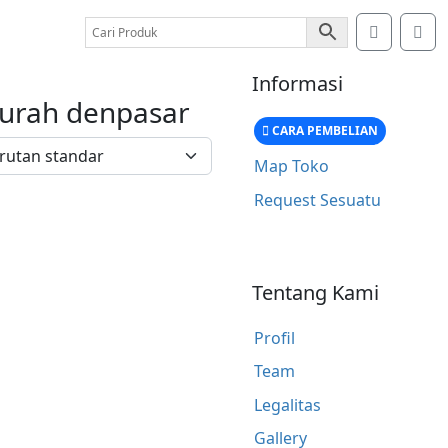
Account
Car
Informasi
 murah denpasar
CARA PEMBELIAN
Map Toko
Request Sesuatu
Tentang Kami
Profil
Team
Legalitas
Gallery