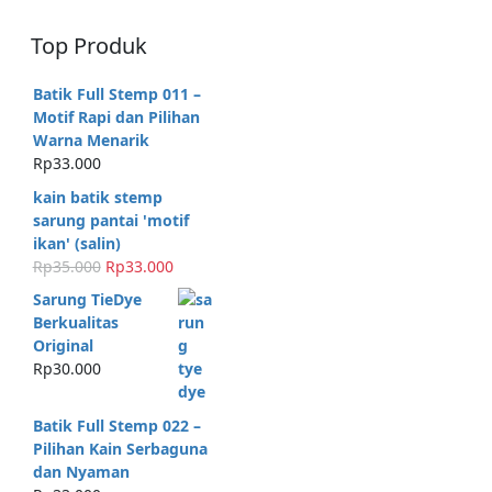
Top Produk
Batik Full Stemp 011 –
Motif Rapi dan Pilihan
Warna Menarik
Rp
33.000
kain batik stemp
sarung pantai 'motif
ikan' (salin)
H
H
Rp
35.000
Rp
33.000
a
a
Sarung TieDye
r
r
Berkualitas
g
g
Original
a
a
Rp
30.000
a
s
s
a
Batik Full Stemp 022 –
l
a
Pilihan Kain Serbaguna
i
t
dan Nyaman
n
i