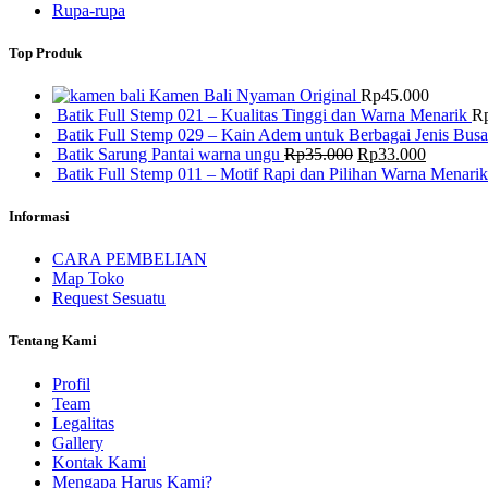
Rupa-rupa
Top Produk
Kamen Bali Nyaman Original
Rp
45.000
Batik Full Stemp 021 – Kualitas Tinggi dan Warna Menarik
R
Batik Full Stemp 029 – Kain Adem untuk Berbagai Jenis Bus
Harga
Harga
Batik Sarung Pantai warna ungu
Rp
35.000
Rp
33.000
aslinya
saat
Batik Full Stemp 011 – Motif Rapi dan Pilihan Warna Menarik
adalah:
ini
Rp35.000.
adalah:
Informasi
Rp33.00
CARA PEMBELIAN
Map Toko
Request Sesuatu
Tentang Kami
Profil
Team
Legalitas
Gallery
Kontak Kami
Mengapa Harus Kami?