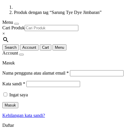
Produk dengan tag “Sarung Tye Dye Jimbaran”
Menu
Cari Produk
×
Search
Account
Cart
Menu
Account
Masuk
Nama pengguna atau alamat email
*
Kata sandi
*
Ingat saya
Masuk
Kehilangan kata sandi?
Daftar