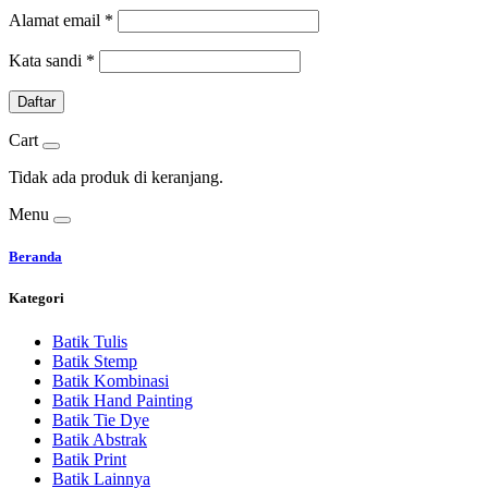
Alamat email
*
Kata sandi
*
Daftar
Cart
Tidak ada produk di keranjang.
Menu
Beranda
Kategori
Batik Tulis
Batik Stemp
Batik Kombinasi
Batik Hand Painting
Batik Tie Dye
Batik Abstrak
Batik Print
Batik Lainnya