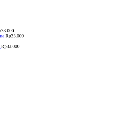
p
33.000
ana
Rp
33.000
Rp
33.000
0.