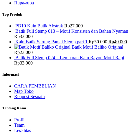
Rupa-rupa
Top Produk
PB10 Kain Batik Abstrak
Rp
27.000
Batik Full Stemp 013 – Motif Konsisten dan Bahan Nyaman
Rp
33.000
Harga
Ha
Kain Batik Sarung Pantai Stemp part 1
Rp
50.000
Rp
40.000
aslinya
saa
Batik Motif Baliko Original
adalah:
ini
Rp
23.000
Rp50.000.
ad
Batik Full Stemp 024 – Lembaran Kain Rayon Motif Rapi
Rp
Rp
33.000
Informasi
CARA PEMBELIAN
Map Toko
Request Sesuatu
Tentang Kami
Profil
Team
Legalitas