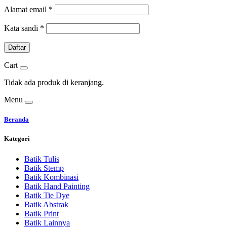
Alamat email
*
Kata sandi
*
Daftar
Cart
Tidak ada produk di keranjang.
Menu
Beranda
Kategori
Batik Tulis
Batik Stemp
Batik Kombinasi
Batik Hand Painting
Batik Tie Dye
Batik Abstrak
Batik Print
Batik Lainnya