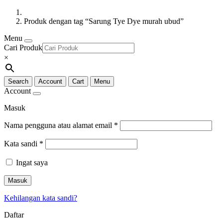
Produk dengan tag “Sarung Tye Dye murah ubud”
Menu
Cari Produk
×
Search
Account
Cart
Menu
Account
Masuk
Nama pengguna atau alamat email
*
Kata sandi
*
Ingat saya
Masuk
Kehilangan kata sandi?
Daftar