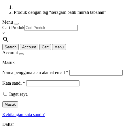
Produk dengan tag “seragam batik murah tabanan”
Menu
Cari Produk
×
Search
Account
Cart
Menu
Account
Masuk
Nama pengguna atau alamat email
*
Kata sandi
*
Ingat saya
Masuk
Kehilangan kata sandi?
Daftar