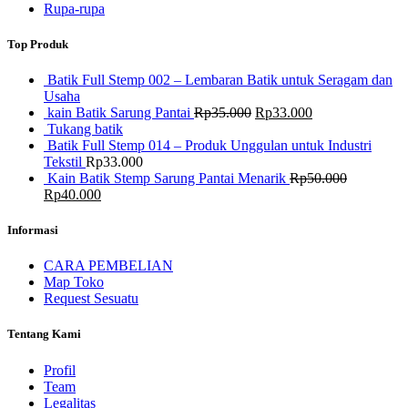
Rupa-rupa
Top Produk
Batik Full Stemp 002 – Lembaran Batik untuk Seragam dan
Usaha
Harga
Harga
kain Batik Sarung Pantai
Rp
35.000
Rp
33.000
aslinya
saat
Tukang batik
adalah:
ini
Batik Full Stemp 014 – Produk Unggulan untuk Industri
Rp35.000.
adalah:
Tekstil
Rp
33.000
Rp33.000.
Kain Batik Stemp Sarung Pantai Menarik
Rp
50.000
Harga
Harga
Rp
40.000
aslinya
saat
adalah:
ini
Informasi
Rp50.000.
adalah:
Rp40.000.
CARA PEMBELIAN
Map Toko
Request Sesuatu
Tentang Kami
Profil
Team
Legalitas