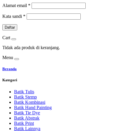
Alamat email
*
Kata sandi
*
Daftar
Cart
Tidak ada produk di keranjang.
Menu
Beranda
Kategori
Batik Tulis
Batik Stemp
Batik Kombinasi
Batik Hand Painting
Batik Tie Dye
Batik Abstrak
Batik Print
Batik Lainnya