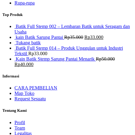
Rupa-rupa
Top Produk
Batik Full Stemp 002 – Lembaran Batik untuk Seragam dan
Usaha
Harga
Harga
kain Batik Sarung Pantai
Rp
35.000
Rp
33.000
aslinya
saat
Tukang batik
adalah:
ini
Batik Full Stemp 014 – Produk Unggulan untuk Industri
Rp35.000.
adalah:
Tekstil
Rp
33.000
Rp33.000.
Kain Batik Stemp Sarung Pantai Menarik
Rp
50.000
Harga
Harga
Rp
40.000
aslinya
saat
adalah:
ini
Informasi
Rp50.000.
adalah:
Rp40.000.
CARA PEMBELIAN
Map Toko
Request Sesuatu
Tentang Kami
Profil
Team
Legalitas