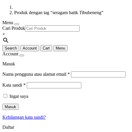
Produk dengan tag “seragam batik Tibubeneng”
Menu
Cari Produk
×
Search
Account
Cart
Menu
Account
Masuk
Nama pengguna atau alamat email
*
Kata sandi
*
Ingat saya
Masuk
Kehilangan kata sandi?
Daftar