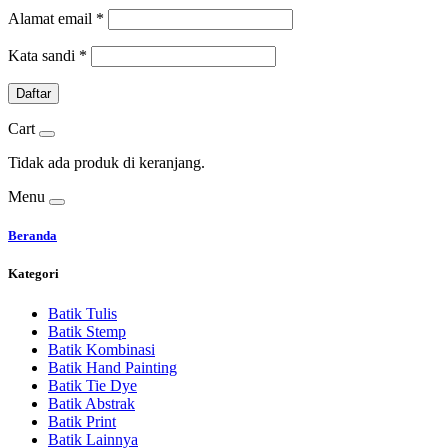
Alamat email
*
Kata sandi
*
Daftar
Cart
Tidak ada produk di keranjang.
Menu
Beranda
Kategori
Batik Tulis
Batik Stemp
Batik Kombinasi
Batik Hand Painting
Batik Tie Dye
Batik Abstrak
Batik Print
Batik Lainnya