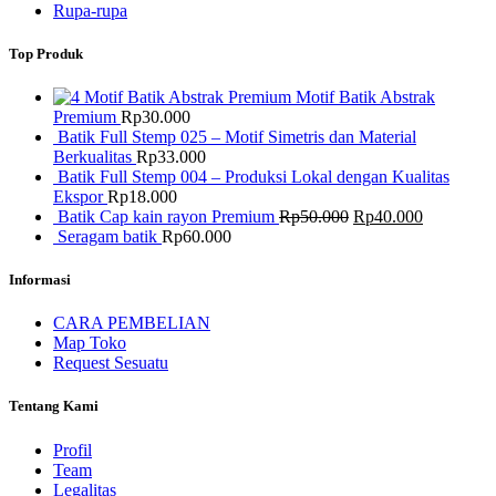
Rupa-rupa
Top Produk
Motif Batik Abstrak
Premium
Rp
30.000
Batik Full Stemp 025 – Motif Simetris dan Material
Berkualitas
Rp
33.000
Batik Full Stemp 004 – Produksi Lokal dengan Kualitas
Ekspor
Rp
18.000
Harga
Harga
Batik Cap kain rayon Premium
Rp
50.000
Rp
40.000
aslinya
saat
Seragam batik
Rp
60.000
adalah:
ini
Rp50.000.
adalah:
Informasi
Rp40.000.
CARA PEMBELIAN
Map Toko
Request Sesuatu
Tentang Kami
Profil
Team
Legalitas