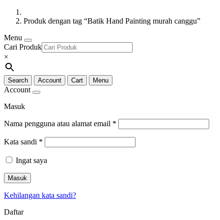
Produk dengan tag “Batik Hand Painting murah canggu”
Menu
Cari Produk
×
Search
Account
Cart
Menu
Account
Masuk
Nama pengguna atau alamat email
*
Kata sandi
*
Ingat saya
Masuk
Kehilangan kata sandi?
Daftar