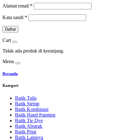
Alamat email
*
Kata sandi
*
Daftar
Cart
Tidak ada produk di keranjang.
Menu
Beranda
Kategori
Batik Tulis
Batik Stemp
Batik Kombinasi
Batik Hand Painting
Batik Tie Dye
Batik Abstrak
Batik Print
Batik Lainnya