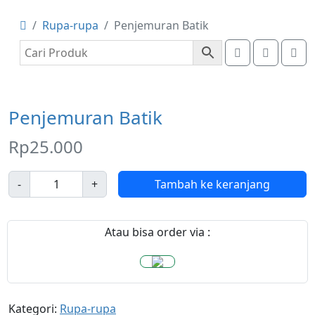
Rupa-rupa
Penjemuran Batik
Account
Cart
Me
Penjemuran Batik
Rp
25.000
J
-
+
Tambah ke keranjang
u
m
l
Atau bisa order via :
a
h
Kategori:
Rupa-rupa