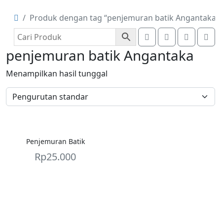
Produk dengan tag “penjemuran batik Angantaka”
Search
Account
Cart
Me
penjemuran batik Angantaka
Menampilkan hasil tunggal
Penjemuran Batik
Rp
25.000