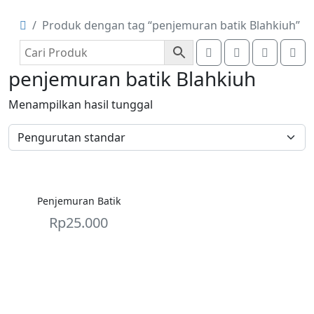
Produk dengan tag “penjemuran batik Blahkiuh”
Search
Account
Cart
Me
penjemuran batik Blahkiuh
Menampilkan hasil tunggal
Penjemuran Batik
Rp
25.000