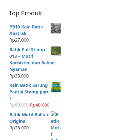
Top Produk
PB10 Kain Batik
Abstrak
Rp
27.000
Batik Full Stemp
013 – Motif
Konsisten dan Bahan
Nyaman
Rp
33.000
Kain Batik Sarung
Pantai Stemp part
1
H
H
Rp
50.000
Rp
40.000
a
a
Batik Motif Baliko
r
r
Original
g
g
Rp
23.000
a
a
a
s