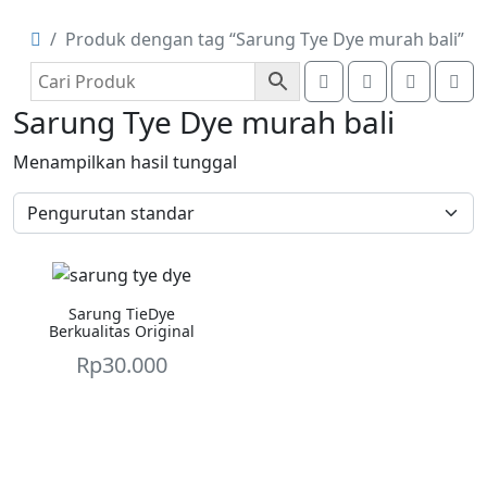
Produk dengan tag “Sarung Tye Dye murah bali”
Search
Account
Cart
Me
Sarung Tye Dye murah bali
Menampilkan hasil tunggal
Sarung TieDye
Berkualitas Original
Rp
30.000