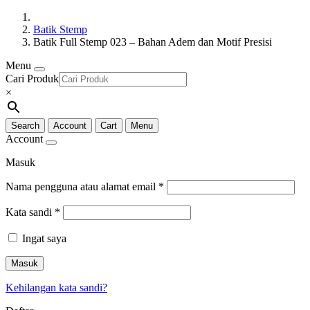
Batik Stemp
Batik Full Stemp 023 – Bahan Adem dan Motif Presisi
Menu
Cari Produk
×
Search
Account
Cart
Menu
Account
Masuk
Nama pengguna atau alamat email
*
Kata sandi
*
Ingat saya
Masuk
Kehilangan kata sandi?