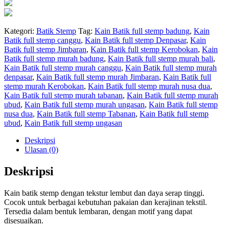
Kategori:
Batik Stemp
Tag:
Kain Batik full stemp badung
,
Kain
Batik full stemp canggu
,
Kain Batik full stemp Denpasar
,
Kain
Batik full stemp Jimbaran
,
Kain Batik full stemp Kerobokan
,
Kain
Batik full stemp murah badung
,
Kain Batik full stemp murah bali
,
Kain Batik full stemp murah canggu
,
Kain Batik full stemp murah
denpasar
,
Kain Batik full stemp murah Jimbaran
,
Kain Batik full
stemp murah Kerobokan
,
Kain Batik full stemp murah nusa dua
,
Kain Batik full stemp murah tabanan
,
Kain Batik full stemp murah
ubud
,
Kain Batik full stemp murah ungasan
,
Kain Batik full stemp
nusa dua
,
Kain Batik full stemp Tabanan
,
Kain Batik full stemp
ubud
,
Kain Batik full stemp ungasan
Deskripsi
Ulasan (0)
Deskripsi
Kain batik stemp dengan tekstur lembut dan daya serap tinggi.
Cocok untuk berbagai kebutuhan pakaian dan kerajinan tekstil.
Tersedia dalam bentuk lembaran, dengan motif yang dapat
disesuaikan.