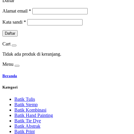
Daftar
Alamat email
*
Kata sandi
*
Daftar
Cart
Tidak ada produk di keranjang.
Menu
Beranda
Kategori
Batik Tulis
Batik Stemp
Batik Kombinasi
Batik Hand Painting
Batik Tie Dye
Batik Abstrak
Batik Print