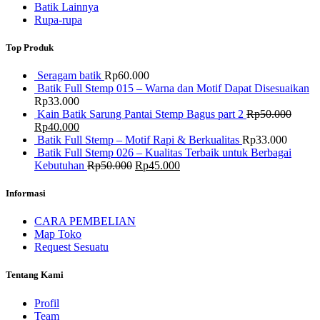
Batik Lainnya
Rupa-rupa
Top Produk
Seragam batik
Rp
60.000
Batik Full Stemp 015 – Warna dan Motif Dapat Disesuaikan
Rp
33.000
Kain Batik Sarung Pantai Stemp Bagus part 2
Rp
50.000
Harga
Harga
Rp
40.000
aslinya
saat
Batik Full Stemp – Motif Rapi & Berkualitas
Rp
33.000
adalah:
ini
Batik Full Stemp 026 – Kualitas Terbaik untuk Berbagai
Rp50.000.
adalah:
Harga
Harga
Kebutuhan
Rp
50.000
Rp
45.000
Rp40.000.
aslinya
saat
adalah:
ini
Informasi
Rp50.000.
adalah:
Rp45.000.
CARA PEMBELIAN
Map Toko
Request Sesuatu
Tentang Kami
Profil
Team