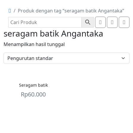
Produk dengan tag “seragam batik Angantaka”
Account
Cart
Me
seragam batik Angantaka
Menampilkan hasil tunggal
Seragam batik
Rp
60.000