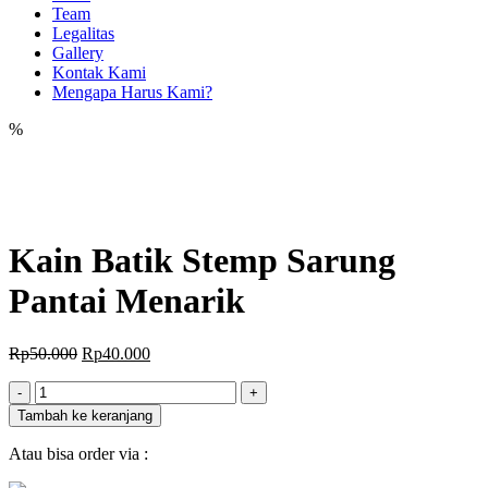
Team
Legalitas
Gallery
Kontak Kami
Mengapa Harus Kami?
%
Kain Batik Stemp Sarung
Pantai Menarik
Harga
Harga
Rp
50.000
Rp
40.000
aslinya
saat
Jumlah
adalah:
ini
-
+
Rp50.000.
adalah:
Tambah ke keranjang
Rp40.000.
Atau bisa order via :