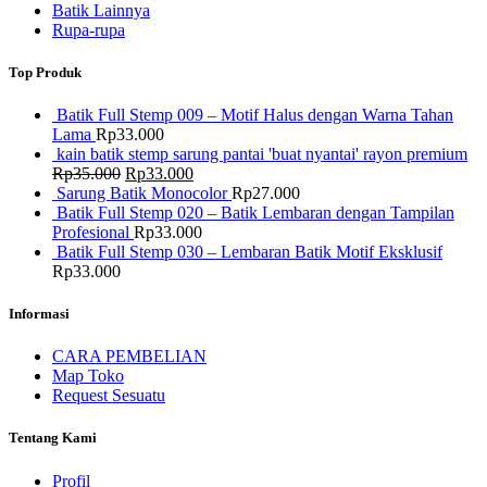
Batik Lainnya
Rupa-rupa
Top Produk
Batik Full Stemp 009 – Motif Halus dengan Warna Tahan
Lama
Rp
33.000
kain batik stemp sarung pantai 'buat nyantai' rayon premium
Harga
Harga
Rp
35.000
Rp
33.000
aslinya
saat
Sarung Batik Monocolor
Rp
27.000
adalah:
ini
Batik Full Stemp 020 – Batik Lembaran dengan Tampilan
Rp35.000.
adalah:
Profesional
Rp
33.000
Rp33.000.
Batik Full Stemp 030 – Lembaran Batik Motif Eksklusif
Rp
33.000
Informasi
CARA PEMBELIAN
Map Toko
Request Sesuatu
Tentang Kami
Profil