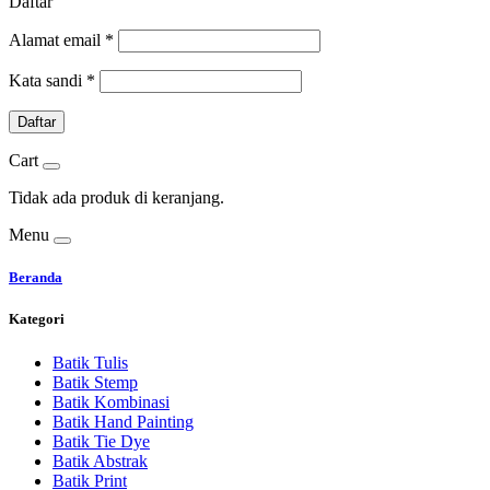
Daftar
Alamat email
*
Kata sandi
*
Daftar
Cart
Tidak ada produk di keranjang.
Menu
Beranda
Kategori
Batik Tulis
Batik Stemp
Batik Kombinasi
Batik Hand Painting
Batik Tie Dye
Batik Abstrak
Batik Print