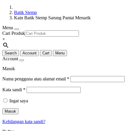
Batik Stemp
Kain Batik Stemp Sarung Pantai Menarik
Menu
Cari Produk
×
Search
Account
Cart
Menu
Account
Masuk
Nama pengguna atau alamat email
*
Kata sandi
*
Ingat saya
Masuk
Kehilangan kata sandi?