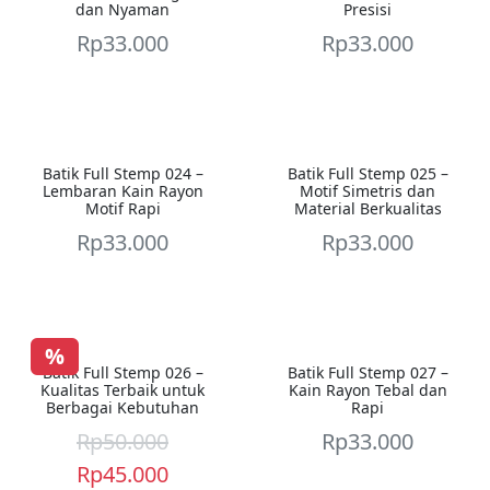
dan Nyaman
Presisi
Rp
33.000
Rp
33.000
Batik Full Stemp 024 –
Batik Full Stemp 025 –
Lembaran Kain Rayon
Motif Simetris dan
Motif Rapi
Material Berkualitas
Rp
33.000
Rp
33.000
%
Batik Full Stemp 026 –
Batik Full Stemp 027 –
Kualitas Terbaik untuk
Kain Rayon Tebal dan
Berbagai Kebutuhan
Rapi
Rp
50.000
Rp
33.000
H
H
Rp
45.000