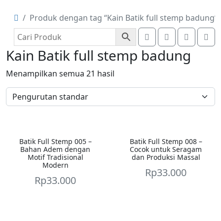
Produk dengan tag “Kain Batik full stemp badung”
Search
Account
Cart
Me
Kain Batik full stemp badung
Menampilkan semua 21 hasil
Batik Full Stemp 005 –
Batik Full Stemp 008 –
Bahan Adem dengan
Cocok untuk Seragam
Motif Tradisional
dan Produksi Massal
Modern
Rp
33.000
Rp
33.000